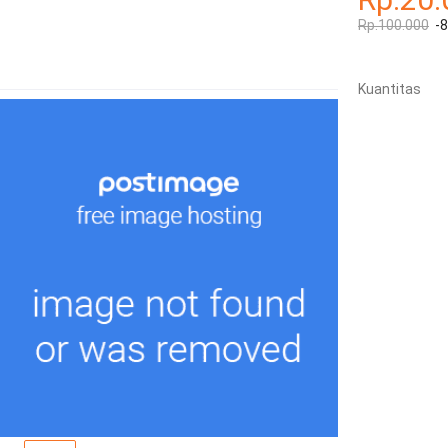
Rp.100.000
-
Kuantitas