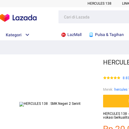
HERCULES 138
LIN
LazMall
Pulsa & Tagihan
Kategori
HERCULES
8.8
Merek
:
hercules
HERCULES 138 - W
vokasi berkuali
Rp.20.