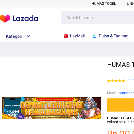
HUMAS TOGEL
LIN
LazMall
Pulsa & Tagihan
Kategori
HUMAS TO
8.8
Merek
:
humas to
HUMAS TOGEL - We
vokasi berkuali
Rp.20.