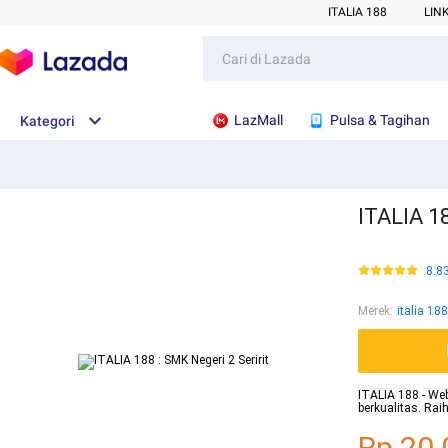
ITALIA 188
LIN
LazMall
Pulsa & Tagihan
Kategori
ITALIA 18
8.8
Merek
:
italia 188
ITALIA 188 - Web
berkualitas. Ra
Rp.20.