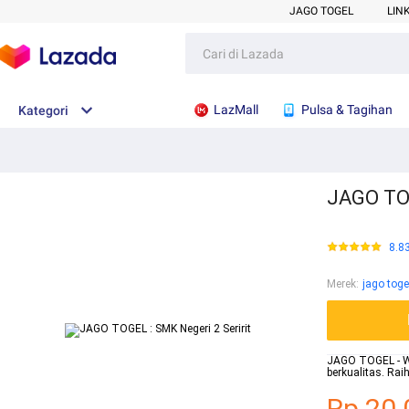
JAGO TOGEL
LIN
LazMall
Pulsa & Tagihan
Kategori
JAGO TOG
8.8
Merek
:
jago toge
JAGO TOGEL - Web
berkualitas. Ra
Rp.20.