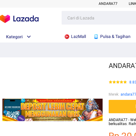
ANDARA77
LIN
LazMall
Pulsa & Tagihan
Kategori
ANDARA77
8.8
Merek
:
andara7
ANDARA77 - Websi
berkualitas. Ra
Rp.20.