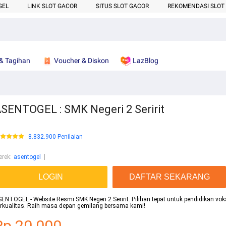
GEL
LINK SLOT GACOR
SITUS SLOT GACOR
REKOMENDASI SLOT
& Tagihan
Voucher & Diskon
LazBlog
SENTOGEL : SMK Negeri 2 Seririt
8.832.900 Penilaian
erek
:
asentogel
LOGIN
DAFTAR SEKARANG
ENTOGEL - Website Resmi SMK Negeri 2 Seririt. Pilihan tepat untuk pendidikan vok
rkualitas. Raih masa depan gemilang bersama kami!
Rp.20.000