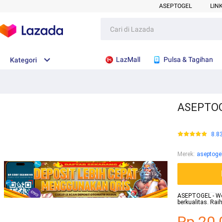
ASEPTOGEL
LIN
LazMall
Pulsa & Tagihan
Kategori
ASEPTOGE
8.8
Merek
:
aseptoge
ASEPTOGEL - Webs
berkualitas. Ra
Rp.20.