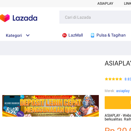
ASIAPLAY
LIN
LazMall
Pulsa & Tagihan
Kategori
ASIAPLAY
8.8
Merek
:
asiaplay
ASIAPLAY - Websi
berkualitas. Ra
Rp.20.