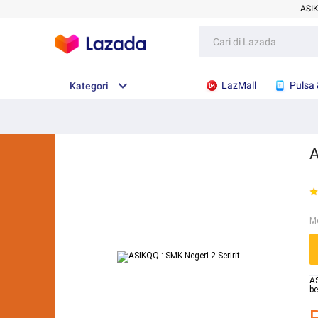
ASI
LazMall
Pulsa 
Kategori
A
M
AS
be