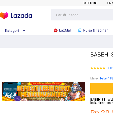
BABEH188
LIN
LazMall
Pulsa & Tagihan
Kategori
BABEH188
8.8
Merek
:
babeh18
BABEH188 - Websi
berkualitas. Ra
Rp.20.