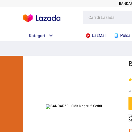
BANDA
LazMall
Pulsa 
Kategori
B
M
BA
be