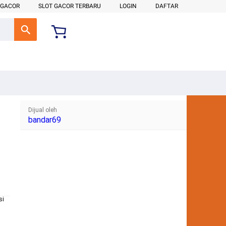
 GACOR
SLOT GACOR TERBARU
LOGIN
DAFTAR
Dijual oleh
bandar69
si