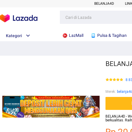
BELANJA4D
LIN
LazMall
Pulsa & Tagihan
Kategori
BELANJA4
8.8
Merek
:
belanja4
BELANJA4D - Webs
berkualitas. Ra
Rp.20.