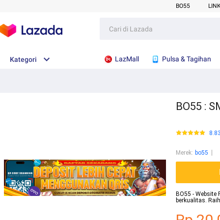
BO55
LIN
LazMall
Pulsa & Tagihan
Kategori
BO55 : SM
8.8
Merek
:
bo55
BO55 - Website R
berkualitas. Ra
Rp.20.