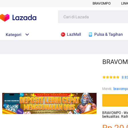
BRAVOMPO
LIN
LazMall
Pulsa & Tagihan
Kategori
BRAVOMPO
8.8
Merek
:
bravomp
BRAVOMPO - Websi
berkualitas. Ra
Rp.20.