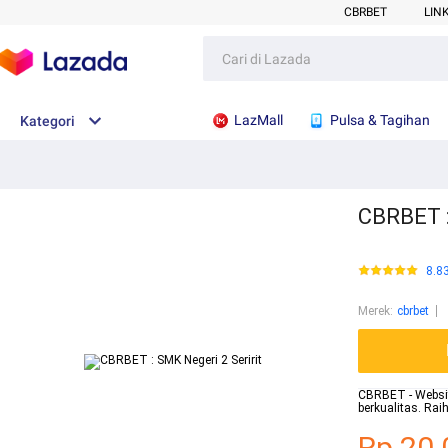
CBRBET
LIN
LazMall
Pulsa & Tagihan
Kategori
CBRBET :
8.8
Merek
:
cbrbet
CBRBET - Website
berkualitas. Ra
Rp.20.