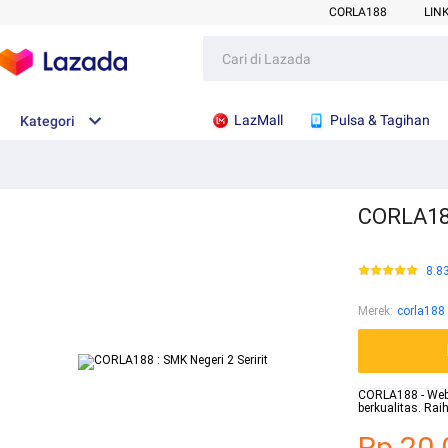
CORLA188
LIN
LazMall
Pulsa & Tagihan
Kategori
CORLA188
8.8
Merek
:
corla188
CORLA188 - Websi
berkualitas. Ra
Rp.20.