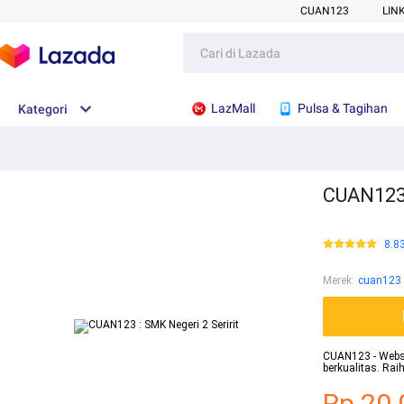
CUAN123
LIN
LazMall
Pulsa & Tagihan
Kategori
CUAN123 
8.8
Merek
:
cuan123
CUAN123 - Websit
berkualitas. Ra
Rp.20.