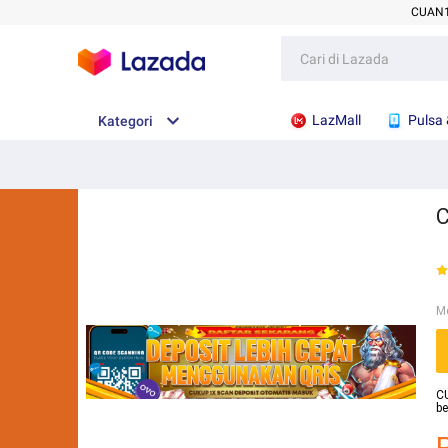
CUAN
LazMall
Pulsa 
Kategori
C
M
CU
be