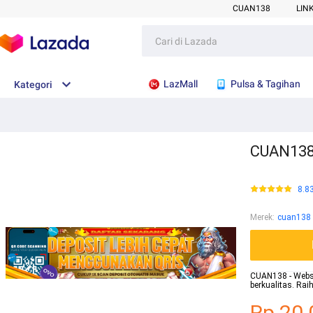
CUAN138
LIN
LazMall
Pulsa & Tagihan
Kategori
CUAN138 
8.8
Merek
:
cuan138
CUAN138 - Websit
berkualitas. Ra
Rp.20.