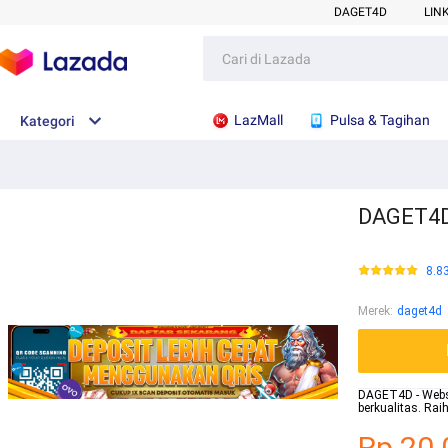
DAGET4D
LIN
LazMall
Pulsa & Tagihan
Kategori
DAGET4D 
8.8
Merek
:
daget4d
DAGET4D - Websit
berkualitas. Ra
Rp.20.