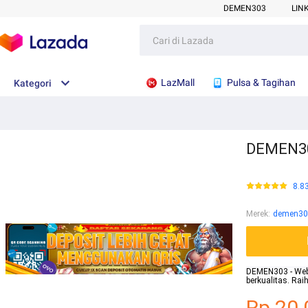
DEMEN303
LIN
LazMall
Pulsa & Tagihan
Kategori
DEMEN303
8.8
Merek
:
demen30
DEMEN303 - Websi
berkualitas. Ra
Rp.20.