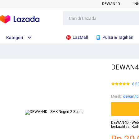
DEWAN4D
LIN
LazMall
Pulsa & Tagihan
Kategori
DEWAN4D 
8.8
Merek
:
dewan4d
DEWAN4D - Websit
berkualitas. Ra
Rp.20.