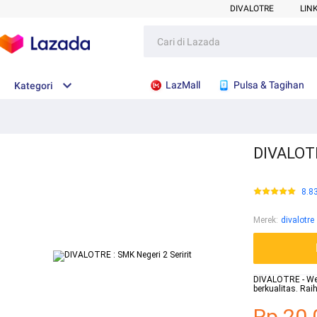
DIVALOTRE
LIN
LazMall
Pulsa & Tagihan
Kategori
DIVALOTR
8.8
Merek
:
divalotre
DIVALOTRE - Webs
berkualitas. Ra
Rp.20.