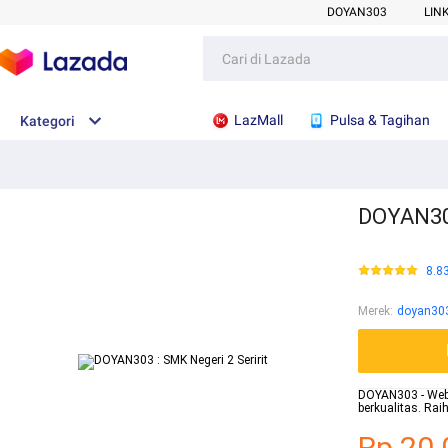
DOYAN303
LIN
LazMall
Pulsa & Tagihan
Kategori
DOYAN303
8.8
Merek
:
doyan30
DOYAN303 - Websi
berkualitas. Ra
Rp.20.