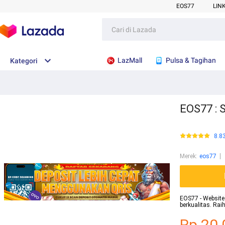
EOS77
LIN
LazMall
Pulsa & Tagihan
Kategori
EOS77 : S
8.8
Merek
:
eos77
EOS77 - Website 
berkualitas. Ra
Rp.20.