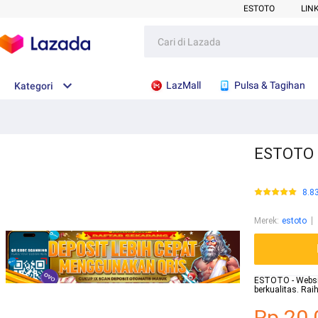
ESTOTO
LIN
LazMall
Pulsa & Tagihan
Kategori
ESTOTO :
8.8
Merek
:
estoto
ESTOTO - Website
berkualitas. Ra
Rp.20.