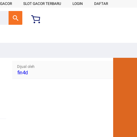
 GACOR
SLOT GACOR TERBARU
LOGIN
DAFTAR
Dijual oleh
fin4d