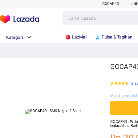
GOCAP4D
LIN
LazMall
Pulsa & Tagihan
Kategori
GOCAP4D 
8.8
Merek
:
gocap4d
GOCAP4D - Websit
berkualitas. Ra
Rp.20.