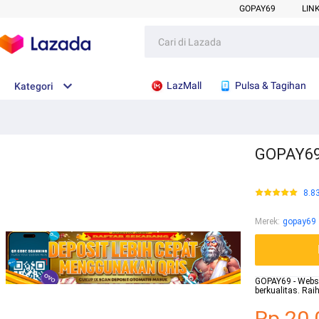
GOPAY69
LIN
LazMall
Pulsa & Tagihan
Kategori
GOPAY69 
8.8
Merek
:
gopay69
GOPAY69 - Websit
berkualitas. Ra
Rp.20.