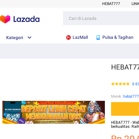
HEBAT777
LIN
LazMall
Pulsa & Tagihan
Kategori
HEBAT777
8.8
Merek
:
hebat777
HEBAT777 - Websi
berkualitas. Ra
Rp.20.