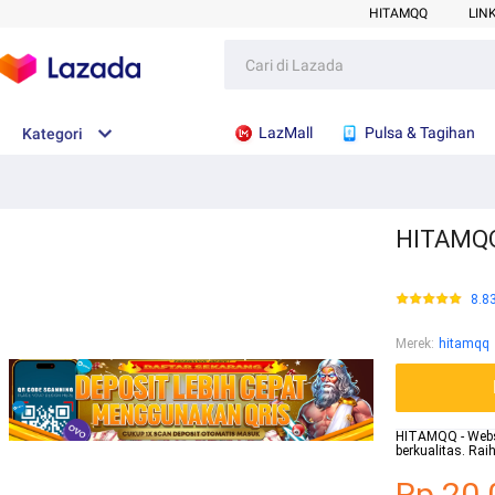
HITAMQQ
LIN
LazMall
Pulsa & Tagihan
Kategori
HITAMQQ 
8.8
Merek
:
hitamqq
HITAMQQ - Websit
berkualitas. Ra
Rp.20.