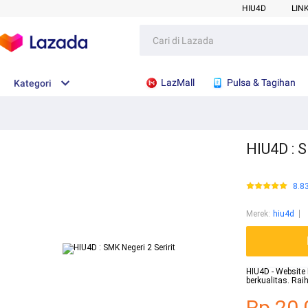
HIU4D
LIN
LazMall
Pulsa & Tagihan
Kategori
HIU4D : S
8.8
Merek
:
hiu4d
HIU4D - Website 
berkualitas. Ra
Rp.20.