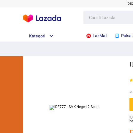
IDE
LazMall
Pulsa 
Kategori
I
M
ID
be