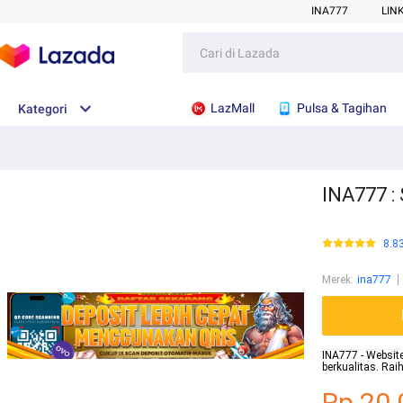
INA777
LIN
LazMall
Pulsa & Tagihan
Kategori
INA777 : 
8.8
Merek
:
ina777
INA777 - Website
berkualitas. Ra
Rp.20.