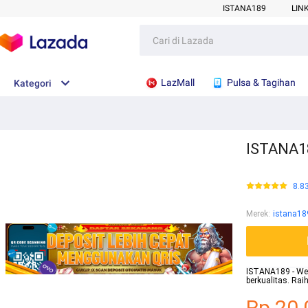
ISTANA189
LIN
LazMall
Pulsa & Tagihan
Kategori
ISTANA18
8.8
Merek
:
istana18
ISTANA189 - Webs
berkualitas. Ra
Rp.20.