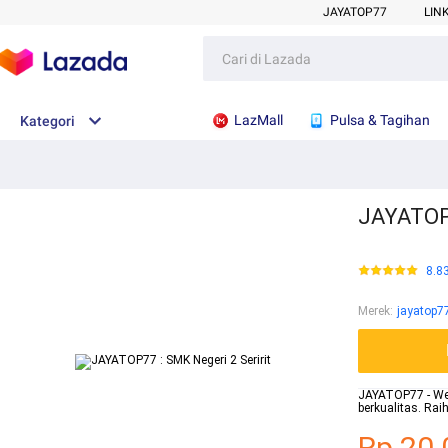
JAYATOP77
LIN
LazMall
Pulsa & Tagihan
Kategori
JAYATOP7
8.8
Merek
:
jayatop7
JAYATOP77 - Webs
berkualitas. Ra
Rp.20.