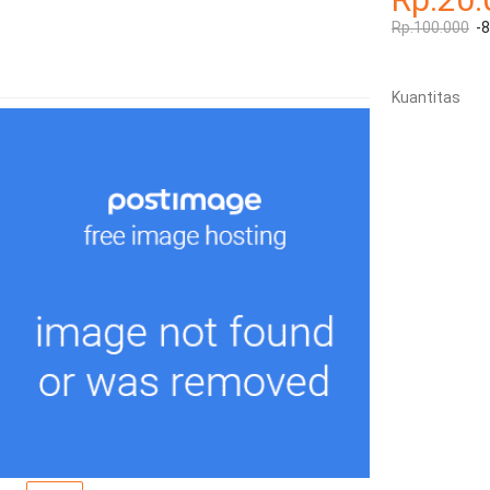
Rp.100.000
-
Kuantitas