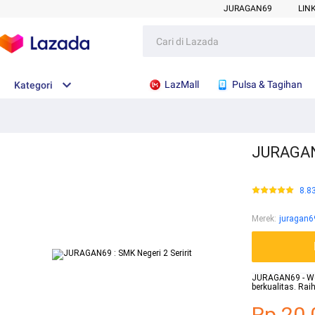
JURAGAN69
LIN
LazMall
Pulsa & Tagihan
Kategori
JURAGAN6
8.8
Merek
:
juragan6
JURAGAN69 - Webs
berkualitas. Ra
Rp.20.