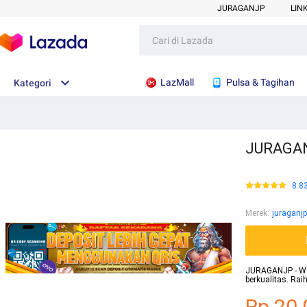
JURAGANJP
LIN
LazMall
Pulsa & Tagihan
Kategori
JURAGANJ
8.8
Merek
:
juraganjp
JURAGANJP - Webs
berkualitas. Ra
Rp.20.