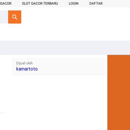
 GACOR
SLOT GACOR TERBARU
LOGIN
DAFTAR
Dijual oleh
kamartoto