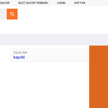
 GACOR
SLOT GACOR TERBARU
LOGIN
DAFTAR
Dijual oleh
keju4d