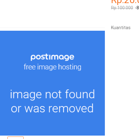
Rp.100.000
-
Kuantitas