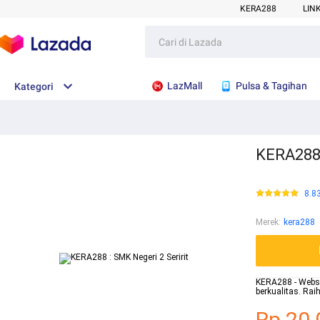
KERA288
LIN
LazMall
Pulsa & Tagihan
Kategori
KERA288 
8.8
Merek
:
kera288
KERA288 - Websit
berkualitas. Ra
Rp.20.