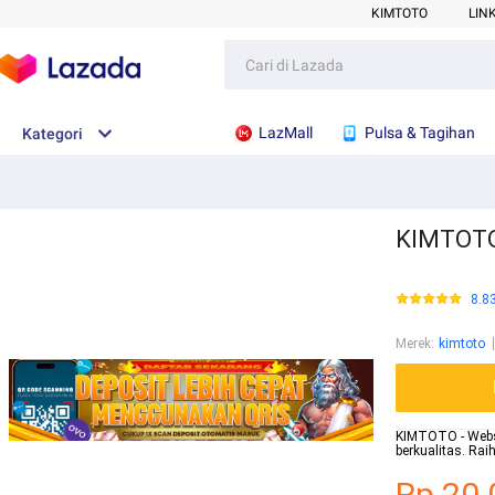
KIMTOTO
LIN
LazMall
Pulsa & Tagihan
Kategori
KIMTOTO 
8.8
Merek
:
kimtoto
KIMTOTO - Websit
berkualitas. Ra
Rp.20.