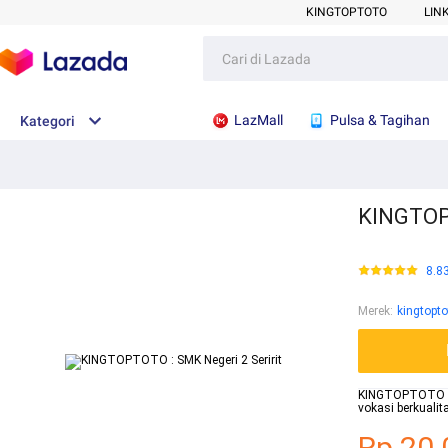
KINGTOPTOTO
LIN
LazMall
Pulsa & Tagihan
Kategori
KINGTOPT
8.8
Merek
:
kingtopto
KINGTOPTOTO - W
vokasi berkuali
Rp.20.