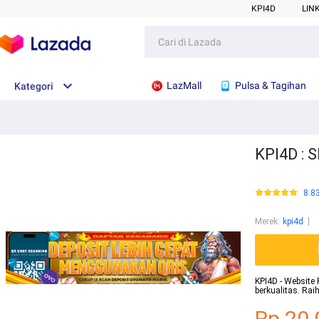
KPI4D
LIN
LazMall
Pulsa & Tagihan
Kategori
KPI4D : S
8.8
Merek
:
kpi4d
KPI4D - Website 
berkualitas. Ra
Rp.20.