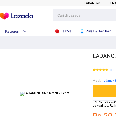
LADANG78
LIN
LazMall
Pulsa & Tagihan
Kategori
LADANG78
8.8
Merek
:
ladang7
LADANG78 - Websi
berkualitas. Ra
Rp.20.