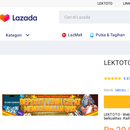
LEKTOTO
LIN
LazMall
Pulsa & Tagihan
Kategori
LEKTOTO 
8.8
Merek
:
lektoto
LEKTOTO - Websit
berkualitas. Ra
Rp.20.