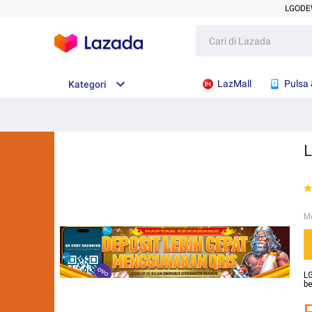
LGOD
LazMall
Pulsa 
Kategori
L
M
LG
be