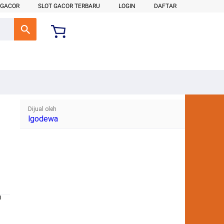
 GACOR
SLOT GACOR TERBARU
LOGIN
DAFTAR
Dijual oleh
lgodewa
i